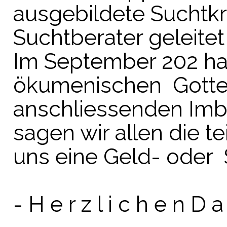
ausgebildete Suchtkr
Suchtberater geleitet
Im September 202 hab
ökumenischen Gotte
anschliessenden Imbi
sagen wir allen die
uns eine Geld- oder
- H e r z l i c h e n D a 