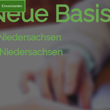
eue Basis 
Einverstanden
Niedersachsen
n Niedersachsen